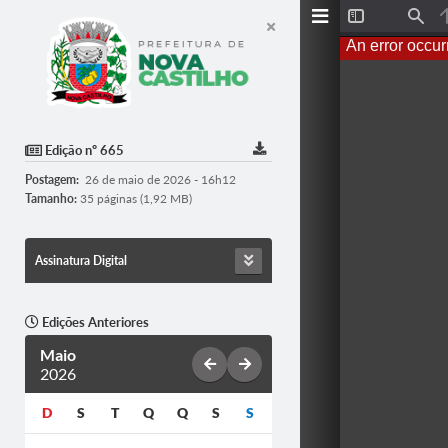
T
F
o
i
An error occur
g
n
g
d
l
e
S
i
d
Edição nº 665
e
b
Postagem:
26 de maio de 2026 - 16h12
a
r
Tamanho:
35 páginas (1,92 MB)
Assinatura Digital
Edições Anteriores
Maio
2026
D
S
T
Q
Q
S
S