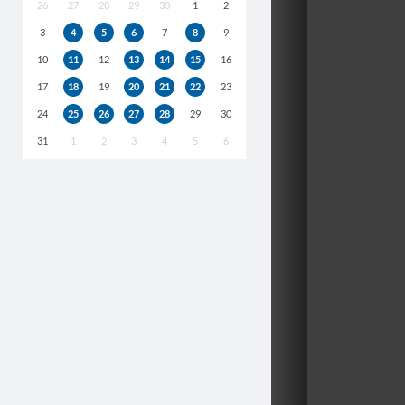
26
27
28
29
30
1
2
3
4
5
6
7
8
9
10
11
12
13
14
15
16
17
18
19
20
21
22
23
24
25
26
27
28
29
30
31
1
2
3
4
5
6