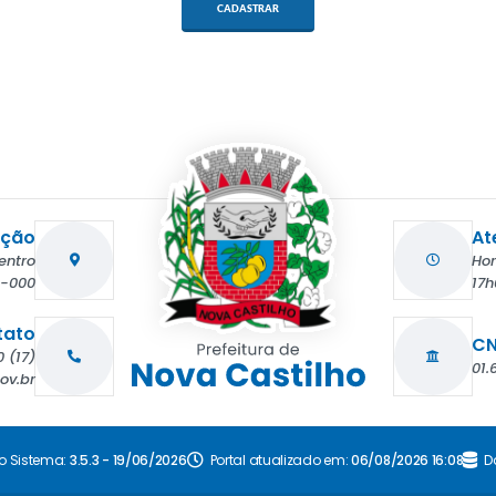
CADASTRAR
ação
At
entro
Hor
3-000
17h
tato
CN
(17) 3831-7090
01.
ov.br
o Sistema:
3.5.3 - 19/06/2026
Portal atualizado em:
06/08/2026 16:08
D