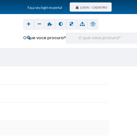
Faça seu login no portal
LOGIN / CADASTRO
O que voce procura?