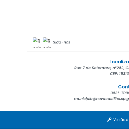
Siga-nos
Localiz
Rua 7 de Setembro, nº282, C
CEP: 1531
Con
municipio@novacastilho.sp.g
Versão d