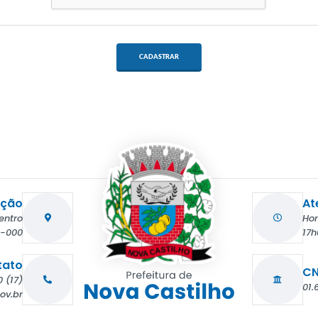
CADASTRAR
ação
At
entro
Hor
3-000
17h
tato
CN
(17) 3831-7090
01.
ov.br