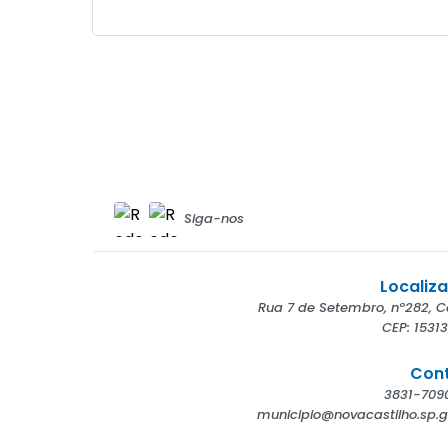
Siga-nos
Localiz
Rua 7 de Setembro, nº282, C
CEP: 1531
Con
municipio@novacastilho.sp.g