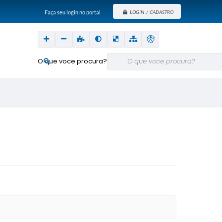
Faça seu login no portal
LOGIN / CADASTRO
O que voce procura?