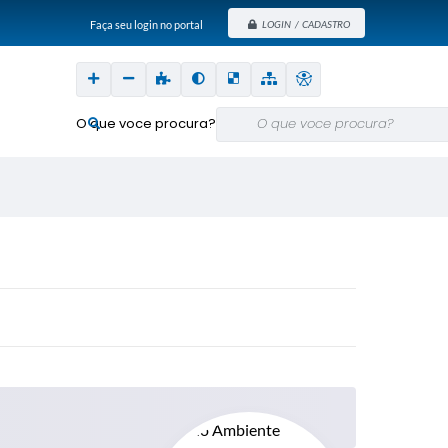
Faça seu login no portal
LOGIN / CADASTRO
O que voce procura?