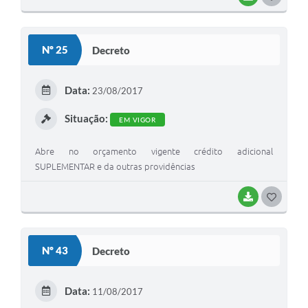
O
S
Nº 25
Decreto
T
E
Data:
23/08/2017
I
Situação:
EM VIGOR
Abre no orçamento vigente crédito adicional
SUPLEMENTAR e da outras providências
BAIXAR
G
O
S
Nº 43
Decreto
T
E
Data:
11/08/2017
I