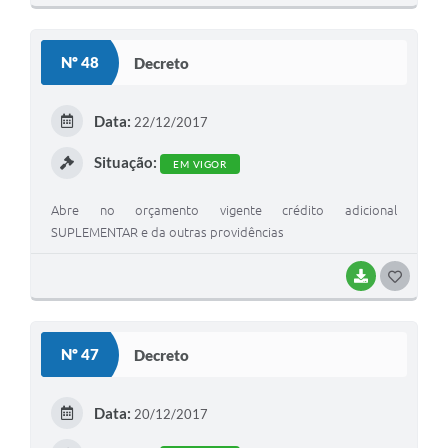
O
S
Nº 48
Decreto
T
E
Data:
22/12/2017
I
Situação:
EM VIGOR
Abre no orçamento vigente crédito adicional
SUPLEMENTAR e da outras providências
BAIXAR
G
O
S
Nº 47
Decreto
T
E
Data:
20/12/2017
I