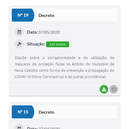
O
S
Nº 19
Decreto
T
E
Data:
07/05/2020
I
Situação:
EM VIGOR
Dispõe sobre a obrigatoriedade e de utilização de
máscaras de proteção facial no âmbito do Município de
Nova Castilho como forma de prevenção à propagação do
COVID-19 (Novo Coronavírus) e dá outras providências.
BAIXAR
G
O
S
Nº 15
Decreto
T
E
Data: