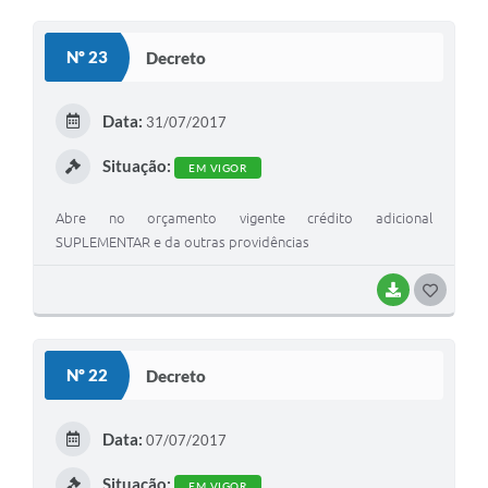
O
S
Nº 23
Decreto
T
E
Data:
31/07/2017
I
Situação:
EM VIGOR
Abre no orçamento vigente crédito adicional
SUPLEMENTAR e da outras providências
BAIXAR
G
O
S
Nº 22
Decreto
T
E
Data:
07/07/2017
I
Situação:
EM VIGOR