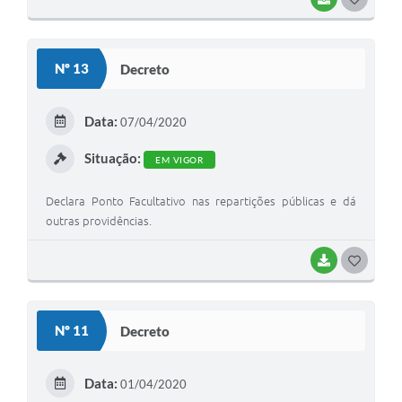
O
S
Nº 13
Decreto
T
E
Data:
07/04/2020
I
Situação:
EM VIGOR
Declara Ponto Facultativo nas repartições públicas e dá
outras providências.
BAIXAR
G
O
S
Nº 11
Decreto
T
E
Data:
01/04/2020
I