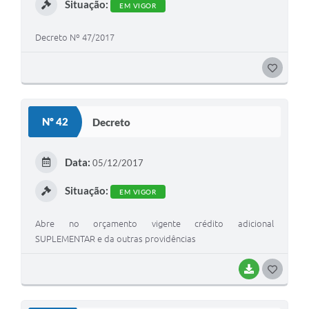
Situação:
EM VIGOR
Decreto Nº 47/2017
G
O
S
Nº 42
Decreto
T
E
Data:
05/12/2017
I
Situação:
EM VIGOR
Abre no orçamento vigente crédito adicional
SUPLEMENTAR e da outras providências
BAIXAR
G
O