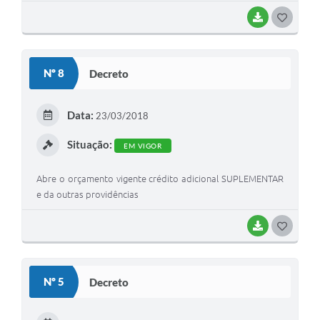
BAIXAR
G
O
S
Nº 8
Decreto
T
E
Data:
23/03/2018
I
Situação:
EM VIGOR
Abre o orçamento vigente crédito adicional SUPLEMENTAR
e da outras providências
BAIXAR
G
O
S
Nº 5
Decreto
T
E