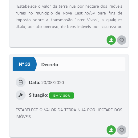
"Estabelece o valor da terra nua por hectare dos imóveis
rurais no município de Nova Castilho/SP para fins de
Imposto sobre a transmissão "Inter Vivos", a qualquer
título, por ato oneroso, de bens imóveis por natureza ou
acessão física, e de direitos reais-ITBI e para declaração e
fiscalização do Imposto Territorial rural - ITR e dá outra
BAIXAR
G
providencias".
O
S
Nº 32
Decreto
T
E
Data:
20/08/2020
I
Situação:
EM VIGOR
ESTABELECE O VALOR DA TERRA NUA POR HECTARE DOS
IMÓVEIS
BAIXAR
G