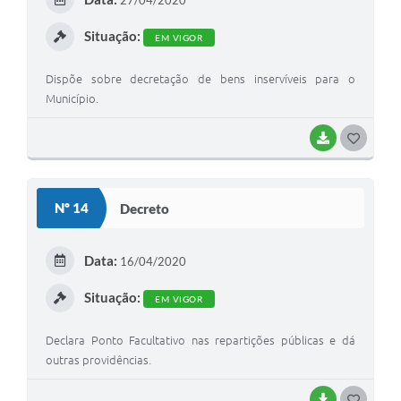
27/04/2020
I
Situação:
EM VIGOR
Dispõe sobre decretação de bens inservíveis para o
Município.
BAIXAR
G
O
S
Nº 14
Decreto
T
E
Data:
16/04/2020
I
Situação:
EM VIGOR
Declara Ponto Facultativo nas repartições públicas e dá
outras providências.
BAIXAR
G