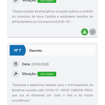
EM VIGOR
''Declara estado de emergência na saúde pública no âmbito
do Município de Nova Castilho e estabelece medidas de
enfrentamento ao Coronavírus (COVID-19)''.
BAIXAR
G
O
S
Nº 7
Decreto
T
E
Data:
23/03/2020
I
Situação:
EM VIGOR
"Disciplina e determina medidas para o enfrentamento da
Epidemia causada pelo COVID-19 - NOVO CORONA VÍRUS,
que ora se dissemina por todo o País e da outras
providências."