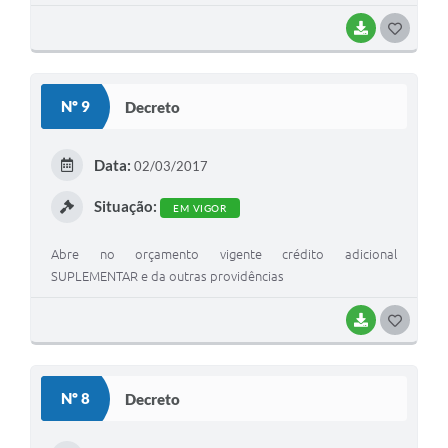
BAIXAR
G
O
S
Nº 9
Decreto
T
E
Data:
02/03/2017
I
Situação:
EM VIGOR
Abre no orçamento vigente crédito adicional
SUPLEMENTAR e da outras providências
BAIXAR
G
O
S
Nº 8
Decreto
T
E