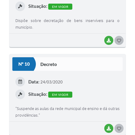
Situação:
EM VIGOR
Dispõe sobre decretação de bens inservíveis para o
município.
BAIXAR
G
O
S
Nº 10
Decreto
T
E
Data:
24/03/2020
I
Situação:
EM VIGOR
"Suspende as aulas da rede municipal de ensino e dá outras
providências."
BAIXAR
G