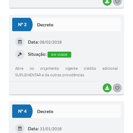
BAIXAR
G
O
S
Nº 2
Decreto
T
E
Data:
08/02/2018
I
Situação:
EM VIGOR
Abre no orçamento vigente crédito adicional
SUPLEMENTAR e da outras providências
BAIXAR
G
O
S
Nº 4
Decreto
T
E
Data:
31/01/2018