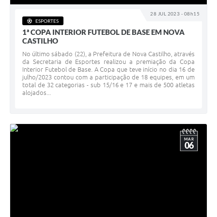
28 JUL 2023 - 08h15
ESPORTES
1ª COPA INTERIOR FUTEBOL DE BASE EM NOVA
CASTILHO
No último sábado (22), a Prefeitura de Nova Castilho, através
da Secretaria de Esportes realizou a premiação da Copa
Interior Futebol de Base. A Copa que teve início no dia 16 de
julho/2023 contou com a participação de 18 equipes, em um
total de 32 categorias - sub 15/16 e 17 e mais de 500 atletas
alojados...
MAR
06