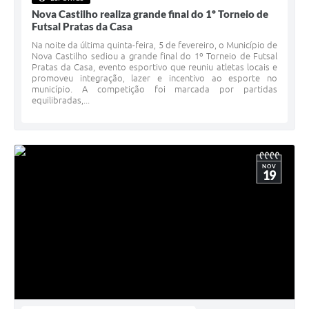
Nova Castilho realiza grande final do 1º Torneio de
Futsal Pratas da Casa
Na noite da última quinta-feira, 5 de fevereiro, o Município de
Nova Castilho sediou a grande final do 1º Torneio de Futsal
Pratas da Casa, evento esportivo que reuniu atletas locais e
promoveu integração, lazer e incentivo ao esporte no
município. A competição foi marcada por partidas
equilibradas,...
NOV
19