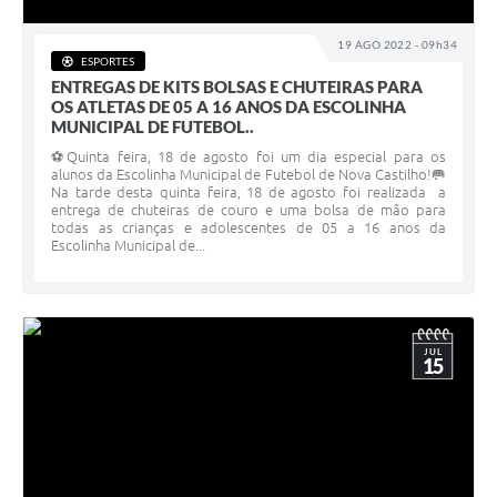
19 AGO 2022 - 09h34
ESPORTES
ENTREGAS DE KITS BOLSAS E CHUTEIRAS PARA
OS ATLETAS DE 05 A 16 ANOS DA ESCOLINHA
MUNICIPAL DE FUTEBOL..
⚽️Quinta feira, 18 de agosto foi um dia especial para os
alunos da Escolinha Municipal de Futebol de Nova Castilho!🥅
Na tarde desta quinta feira, 18 de agosto foi realizada a
entrega de chuteiras de couro e uma bolsa de mão para
todas as crianças e adolescentes de 05 a 16 anos da
Escolinha Municipal de...
JUL
15