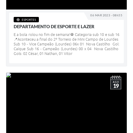
06 MAR 2023 - 08h55
ESPORTES
DEPARTAMENTO DE ESPORTE E LAZER
E a bola rolou no fim de semana!⚽️ Categoria sub 10 e sub 16
📍Aconteceu a final do 2º Torneio de Mini Campo de Lourdes
Sub 10 - Vice Campeão (Lourdes) 06x 01 Nova Castilho Gol:
Caíque Sub 16 - Campeão (Lourdes) 00 x 04 Nova Castilho
Gols: 02 César, 01 Nathan, 01 Vitor
AGO
19