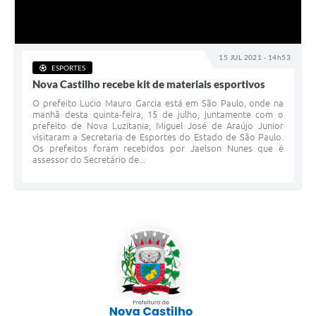
15 JUL 2021 - 14h53
ESPORTES
Nova Castilho recebe kit de materiais esportivos
O prefeito Lucio Mauro Garcia está em São Paulo, onde na
manhã desta quinta-feira, 15 de julho, juntamente com o
prefeito de Nova Luzitania, Miguel José de Araújo Junior
visitaram a Secretaria de Esportes do Estado de São Paulo.
Os prefeitos foram recebidos por Jaelson Nunes que é
assessor do Secretário de...