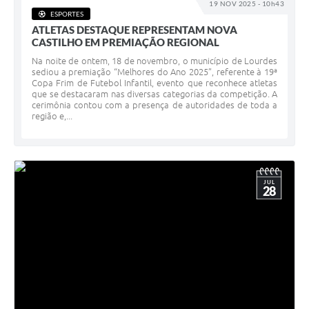
19 NOV 2025 - 10h43
ESPORTES
ATLETAS DESTAQUE REPRESENTAM NOVA
CASTILHO EM PREMIAÇÃO REGIONAL
Na noite de ontem, 18 de novembro, o município de Lourdes
sediou a premiação “Melhores do Ano 2025”, referente à 19ª
Copa Frim de Futebol Infantil, evento que reconhece atletas
que se destacaram nas diversas categorias da competição. A
cerimônia contou com a presença de autoridades de toda a
região e,...
JUL
28